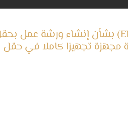
العطاء رقم (ENG-136-2023) بشأن إنشاء ورشة عمل بح
ة مجهزة تجهيزا كاملا في حقل