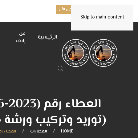
هل أنت مورد جديد؟
تسجيل الأن
Skip to main content
عن
الرئيسية
زلاف
(توريد وتركيب ورشة مجه
HOME
العطاءات
العطاء رقم (ENG-136-2023) بشأن إنشاء ورشة عمل بحقل إيراون- (توريد وتركيب ورشة مجه