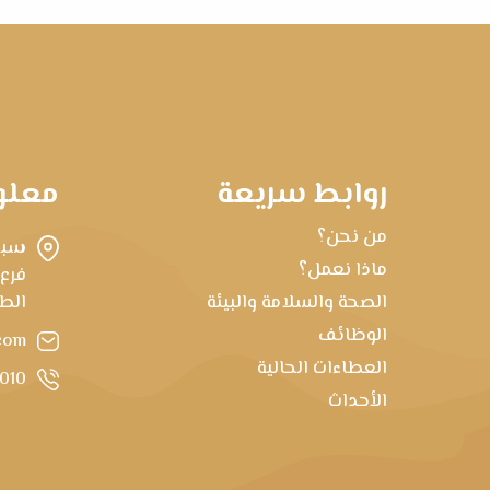
روابط سريعة
معلو
من نحن؟
سبه
ماذا نعمل؟
فرع
الصحة والسلامة والبيئة
الطابق 22، برج ط
الوظائف
com
العطاءات الحالية
1010
الأحداث