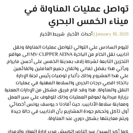
تواصل عمليات المناولة في
ميناء الخمس البحري
January 18, 2021
|
أحداث
,
الأخبار
,
شريط الأخبار
لليوم السادس علي التوالي تتواصل عمليات المناولة ونقل
انابيب نقل الخام من الباخرة MV-CLIPPER AEINA الى مواقع
التخزين التابعة لشركة زلاف بمدينة الخمس على أحسن مايرام,
ويأتي هذا بفضل تفاني واتقان جميع العاملين والقائمين
علي هدا المشروع وذلك بأتباع توصيات رئيس لجنة الإدارة
باتخاذ اقصي درجات الحرص والسلامة المهنية في عمليات
النقل والمناولة. هذا وقد قام فريق مشكل من الإدارات المعنية
بزيارة ميدانية لموقع العمليات وذلك للوقوف علي سير العمل
ومعاينة سلامة الأنابيب، حيث أفادنا د.يوسف يونس أخصائي
أول تآكل وتحكم جودة المشاريع بأن الانابيب في حالة جيدة
ويتم معاينتها بشكل دوري عند المناولة،
كما أكد السيد/ عبد الناصر الكبيش مدير إدارة المواد والإمداد