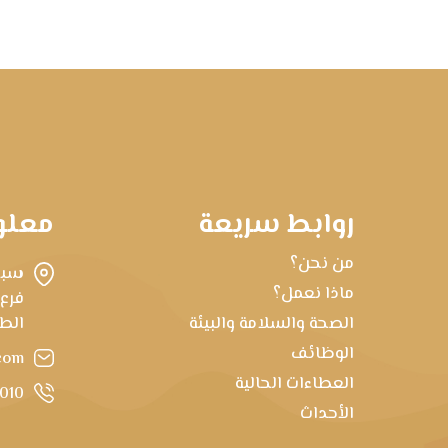
روابط سريعة
معلو
من نحن؟
سبه
ماذا نعمل؟
فرع
الصحة والسلامة والبيئة
الطابق 22، برج ط
الوظائف
com
العطاءات الحالية
1010
الأحداث